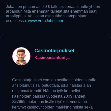
Jokainen pelaamasi 20 € talletus tienaa sinulle yhden
arpalipun Mitä enemmän talletat sitä enemmän saat
arpalippuja. Voit ottaa osaa tähän kampanjaan
osoitteessa:
www.VeraJohn.com
Casinotarjoukset
Kasinoasiantuntija
Casinotarjoukset.com on nettikasinoiden saralla
ansioitunut sisällöntuottaja, joka haistaa alan
uusimmat trendit. Hän on työskennellyt
kasinoiden parissa vuodesta 2009 lähtien.
Sisällöntuotannon lisäksi työkokemusta on
kertynyt kasinoyhtiöiden markkinoinnista sekä