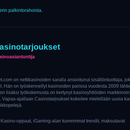
erin palkintorahoista.
asinotarjoukset
sinoasiantuntija
.com on nettikasinoiden saralla ansioitunut sisällöntuottaja, jo
t. Hän on työskennellyt kasinoiden parissa vuodesta 2009 lähti
on lisäksi työkokemusta on kertynyt kasinoyhtiöiden markkinoin
 Vapaa-ajallaan Casinotarjoukset kokeilee mielellään uusia kas
ikkopelejä.
 Kasino-oppaat, iGaming-alan tuoreimmat trendit, maksutavat