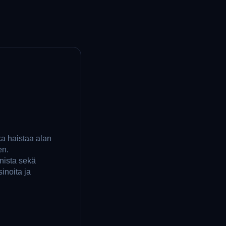
ka haistaa alan
en.
nista sekä
inoita ja