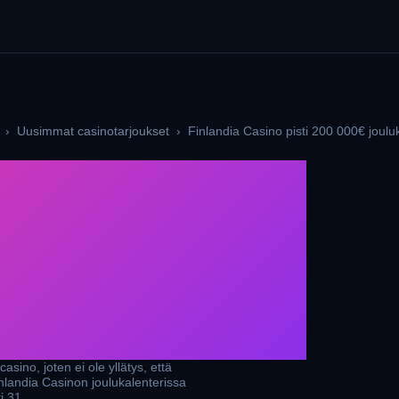
Uusimmat casinotarjoukset
Finlandia Casino pisti 200 000€ jouluk
sino pisti
00€
nteriin!
sino, joten ei ole yllätys, että
inlandia Casinon joulukalenterissa
i 31.