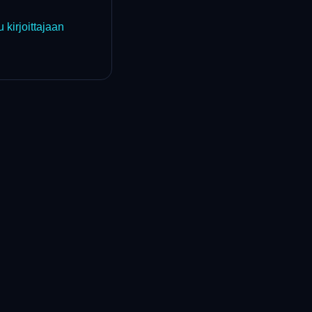
 kirjoittajaan